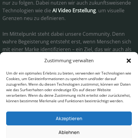
nur zu folgen. Dabei nutzen wir auch zukunftsweisende
Technologien wie die
AI Video Erstellung
, um visuelle
Grenzen neu zu definieren.
Im Mittelpunkt steht dabei unsere Community. Denn
wahre Begeisterung entsteht erst, wenn Menschen sich
mit einer Marke identifizieren – ein Ziel, das wir auch als
Eventagentur in München
bei jedem Live-Projekt
Zustimmung verwalten
verfolgen.
Um dir ein optimales Erlebnis zu bieten, verwenden wir Technologien wie
Cookies, um Geräteinformationen zu speichern und/oder darauf
zuzugreifen. Wenn du diesen Technologien zustimmst, können wir Daten
wie das Surfverhalten oder eindeutige IDs auf dieser Website
Schau doch mal bei unserem Partner vorbei:
verarbeiten. Wenn du deine Zustimmung nicht erteilst oder zurückziehst,
Sharky’s Oldhouse
können bestimmte Merkmale und Funktionen beeinträchtigt werden.
Von einem kleinen Shop zur Streetwear-Marke
Akzeptieren
Ablehnen
AGB